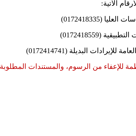
قام الآتية:
ا (0172418335)
ية (0172418559)
يرادات البديلة (0172414741)
مة للإعفاء من الرسوم، والمستندات المطلوبة، و