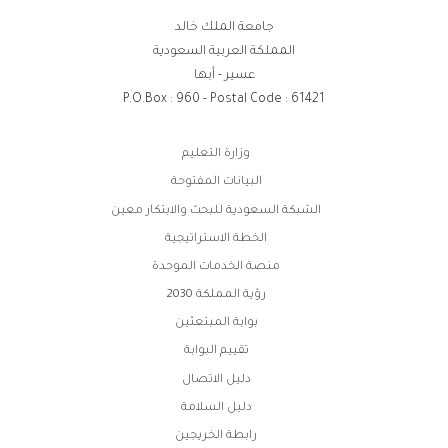
جامعة الملك خالد
المملكة العربية السعودية
عسير - أبها
P.O.Box : 960 - Postal Code : 61421
وابط
وزارة التعليم
لفوتر
البيانات المفتوحة
الشبكة السعودية للبحث والابتكار معين
الخطة الاستراتيجية
منصة الخدمات الموحدة
رؤية المملكة 2030
بوابة المبتعثين
تقييم البوابة
دليل الاتصال
دليل السلامة
رابطة الخريجين